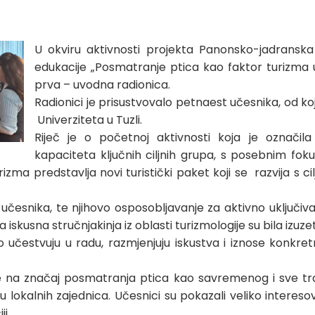
U okviru aktivnosti projekta Panonsko-jadranska 
edukacije „Posmatranje ptica kao faktor turizma u
prva – uvodna radionica.
Radionici je prisustvovalo petnaest učesnika, od ko
Univerziteta u Tuzli.
Riječ je o početnoj aktivnosti koja je označ
kapaciteta ključnih ciljnih grupa, s posebnim fo
urizma predstavlja novi turistički paket koji se razvija s
a učesnika, te njihovo osposobljavanje za aktivno uključ
skusna stručnjakinja iz oblasti turizmologije su bila izuzetn
no učestvuju u radu, razmjenjuju iskustva i iznose konkret
na značaj posmatranja ptica kao savremenog i sve traže
 lokalnih zajednica. Učesnici su pokazali veliko intereso
i.