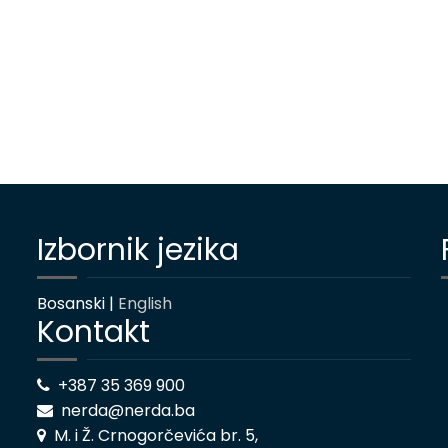
Izbornik jezika
Bosanski |
English
Kontakt
+387 35 369 900
nerda@nerda.ba
M. i Ž. Crnogorčevića br. 5,