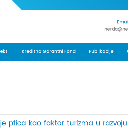
Email
nerda@ne
ekti
Kreditno Garantni Fond
Publikacije
 ptica kao faktor turizma u razvoju