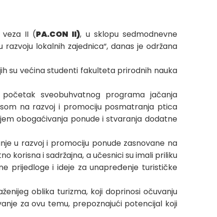
veza II (
PA.CON II)
, u sklopu sedmodnevne
 razvoju lokalnih zajednica“, danas je održana
jih su većina studenti fakulteta prirodnih nauka
ila početak sveobuhvatnog programa jačanja
kusom na razvoj i promociju posmatranja ptica
 ciljem obogaćivanja ponude i stvaranja dodatne
ivanje u razvoj i promociju ponude zasnovane na
o korisna i sadržajna, a učesnici su imali priliku
ne prijedloge i ideje za unapređenje turističke
nijeg oblika turizma, koji doprinosi očuvanju
vanje za ovu temu, prepoznajući potencijal koji