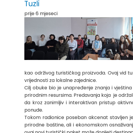
Tuzli
prije 6 mjeseci
kao održivog turističkog proizvoda. Ovaj vid t
vrijednosti za lokalne zajednice.
Cilj obuke bio je unapređenje znanja i vještin
prirodnim resursima. Predavanja koja je održala i
da kroz zanimljiv i interaktivan pristup aktiv
ponude.
Tokom radionice poseban akcenat stavljen je 
prirodne baštine, ali i ekonomskom osnaživanju
ovaj novi turistički paket može donijeti destinacij