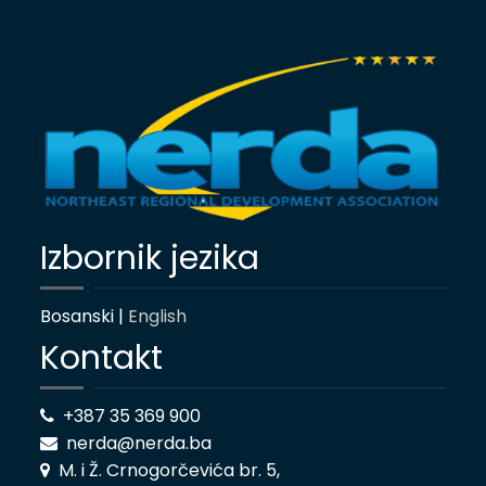
Izbornik jezika
Bosanski |
English
Kontakt
+387 35 369 900
nerda@nerda.ba
M. i Ž. Crnogorčevića br. 5,