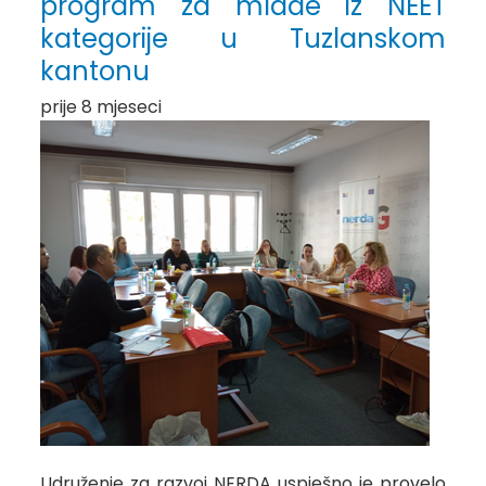
program za mlade iz NEET
kategorije u Tuzlanskom
kantonu
prije 8 mjeseci
Udruženje za razvoj NERDA uspješno je provelo