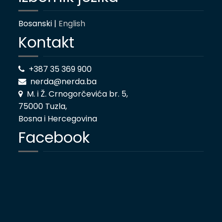
Bosanski |
English
Kontakt
+387 35 369 900
nerda@nerda.ba
M. i Ž. Crnogorčevića br. 5,
75000 Tuzla,
Bosna i Hercegovina
Facebook