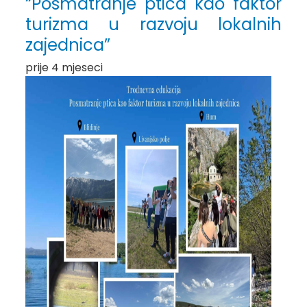
“Posmatranje ptica kao faktor
turizma u razvoju lokalnih
zajednica”
prije 4 mjeseci