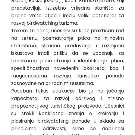
Blato ( Buško jezero) , kao i Ramsko jezero, koji
predstavljaju izuzetno vrijedna staništa za
brojne vrste ptica i imaju veliki potencijal za
razvoj birdwatching turizma.
Tokom tri dana, učesnici su kroz praktičan rad
na terenu, posmatranje ptica na njihovim
staništima, stručna predavanja i razmjenu
iskustava imali priliku da se upoznaju sa
tehnikama posmatranja i identifikacije ptica,
specifičnostima navedenih lokaliteta, kao i
mogućnostima razvoja turističke ponude
zasnovane na prirodnim resursima.
Poseban fokus edukacije bio je na jačanju
kapaciteta za razvoj održivog i tržišno
prepoznatljivog turističkog proizvoda. Učesnici
su stekli konkretna znanja o kreiranju i
plasiranju birdwatching ponude u skladu sa
principima održivosti, čime se doprinosi