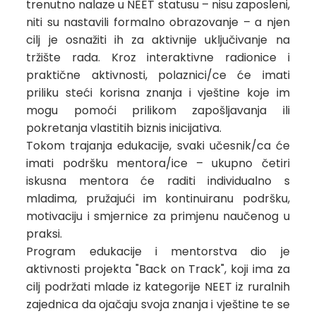
trenutno nalaze u NEET statusu – nisu zaposleni,
niti su nastavili formalno obrazovanje – a njen
cilj je osnažiti ih za aktivnije uključivanje na
tržište rada. Kroz interaktivne radionice i
praktične aktivnosti, polaznici/ce će imati
priliku steći korisna znanja i vještine koje im
mogu pomoći prilikom zapošljavanja ili
pokretanja vlastitih biznis inicijativa.
Tokom trajanja edukacije, svaki učesnik/ca će
imati podršku mentora/ice – ukupno četiri
iskusna mentora će raditi individualno s
mladima, pružajući im kontinuiranu podršku,
motivaciju i smjernice za primjenu naučenog u
praksi.
Program edukacije i mentorstva dio je
aktivnosti projekta "Back on Track", koji ima za
cilj podržati mlade iz kategorije NEET iz ruralnih
zajednica da ojačaju svoja znanja i vještine te se