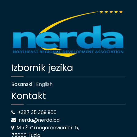
Izbornik jezika
Bosanski |
English
Kontakt
+387 35 369 900
nerda@nerda.ba
M. i Ž. Crnogorčevića br. 5,
75000 Tuzla,