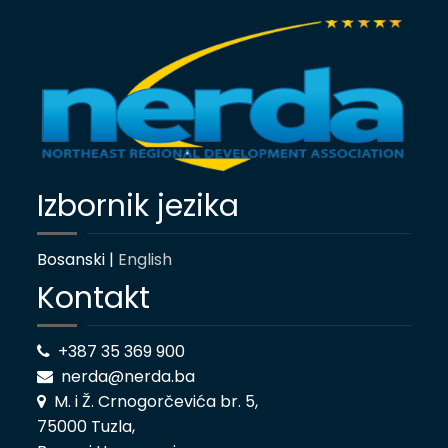
Izbornik jezika
Bosanski |
English
Kontakt
+387 35 369 900
nerda@nerda.ba
M. i Ž. Crnogorčevića br. 5,
75000 Tuzla,