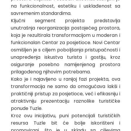
na funkcionalnost, estetiku i usklađenost sa
savremenim standardima.
Ključni segment projekta predstavlja
unutrašnja reorganizacija postojećeg prostora,
koja je rezultirala transformacijom u moderan i
funkcionalan Centar za posjetioce. Novi Centar
osmišljen je s ciljem poboljšanja pristupačnosti i
unapređenja iskustva turista i gostiju, kroz
osiguranje posebno namijenjenog prostora
prilagođenog njihovim potrebama.
Kako je i najavljeno u ranijoj fazi projekta, ova
transformacija ne samo da omogućava lakši i
praktičniji pristup za posjetioce, već i efikasniju i
atraktivniju prezentaciju raznolike turističke
ponude Tuzle.
Kroz ovu inicijativu, puni potencijali turističkih
resursa Tuzle bit će bolje iskorišteni i
promovirani, što je u skladu sa ciljevima